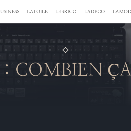
USINESS
LATOILE
LEBRICO
LADECO
LAMOD
 : COMBIEN Ç